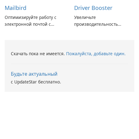
Mailbird
Driver Booster
Оптимизируйте работу с
Увеличьте
электронной почтой с
производительность
помощью Mailbird от
вашего ПК с помощью
Maryssael.
Driver Booster от IObit
Скачать пока не имеется.
Пожалуйста, добавьте один.
Будьте актуальный
с UpdateStar бесплатно.