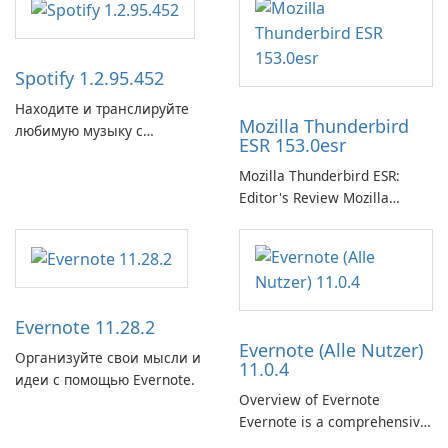
Spotify 1.2.95.452
Находите и транслируйте
Mozilla Thunderbird
любимую музыку с
ESR 153.0esr
помощью Spotify.
Mozilla Thunderbird ESR:
Editor's Review Mozilla
Thunderbird ESR (Extended
Support Release) is the long-
term support channel of the
Thunderbird desktop email
client designed for
Evernote 11.28.2
organizations and users who
Evernote (Alle Nutzer)
need predictable …
Организуйте свои мысли и
11.0.4
идеи с помощью Evernote.
Overview of Evernote
Evernote is a comprehensive
note-taking and organization