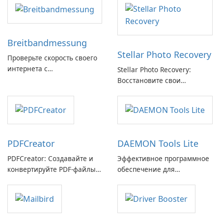
Breitbandmessung
Stellar Photo Recovery
Проверьте скорость своего
интернета с
Stellar Photo Recovery:
Breitbandmessung от zafaco
Восстановите свои
GmbH!
потерянные воспоминания
с легкостью
PDFCreator
DAEMON Tools Lite
PDFCreator: Создавайте и
Эффективное программное
конвертируйте PDF-файлы с
обеспечение для
легкостью!
виртуальных дисков