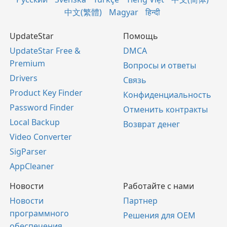
中文(繁體)
Magyar
हिन्दी
UpdateStar
Помощь
UpdateStar Free &
DMCA
Premium
Вопросы и ответы
Drivers
Связь
Product Key Finder
Конфиденциальность
Password Finder
Отменить контракты
Local Backup
Возврат денег
Video Converter
SigParser
AppCleaner
Новости
Работайте с нами
Новости
Партнер
программного
Решения для OEM
обеспечения