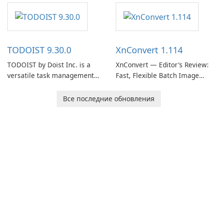
software designed to help
users capture, organize, and
access information across
multiple devices.
TODOIST 9.30.0
XnConvert 1.114
TODOIST by Doist Inc. is a
XnConvert — Editor’s Review:
versatile task management
Fast, Flexible Batch Image
tool designed to help
Converter for Windows,
individuals and teams
macOS and Linux XnConvert
Все последние обновления
organize their work and
is a polished, cross-platform
increase productivity.
batch image processor from
XnSoft that balances depth
and simplicity.