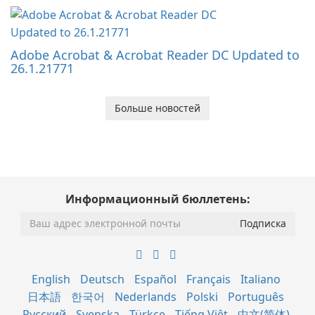
Adobe Acrobat & Acrobat Reader DC Updated to
26.1.21771
Больше новостей
Информационный бюллетень:
English
Deutsch
Español
Français
Italiano
日本語
한국어
Nederlands
Polski
Português
Русский
Svenska
Türkçe
Tiếng Việt
中文(简体)