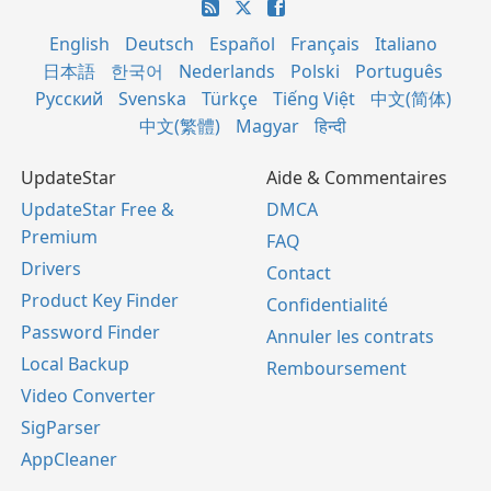
English
Deutsch
Español
Français
Italiano
日本語
한국어
Nederlands
Polski
Português
Русский
Svenska
Türkçe
Tiếng Việt
中文(简体)
中文(繁體)
Magyar
हिन्दी
UpdateStar
Aide & Commentaires
UpdateStar Free &
DMCA
Premium
FAQ
Drivers
Contact
Product Key Finder
Confidentialité
Password Finder
Annuler les contrats
Local Backup
Remboursement
Video Converter
SigParser
AppCleaner