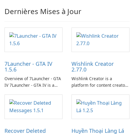
Dernières Mises à Jour
7Launcher - GTA IV
Wishlink Creator
1.5.6
2.77.0
Overview of 7Launcher - GTA
Wishlink Creator is a
IV 7Launcher - GTA IV is a
platform for content creators
specialized software
designed to monetize their
application designed to
work through built-in brand
optimize the gaming
partnerships and integrated
experience for Grand Theft
tools for content distribution
Auto IV.
and audience engagement.
Recover Deleted
Huyền Thoại Làng Lá