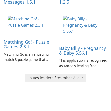
Messages 1.5.1
1.2.5
Matching Go! - Puzzle
Games 2.3.1
Baby Billy - Pregnancy
& Baby 5.56.1
Matching Go is an engaging
match-3 puzzle game that
This application is recognized
invites players to join Chloe
as Korea's leading free
and her charming corgi,
platform for pregnancy and
Ollie, on an adventurous
baby tracking, offering
Toutes les dernières mises à jour
journey across diverse
essential healthcare tips and
landscapes.
doctor-approved articles.