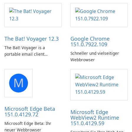
The Bat! Voyager 12.3
Google Chrome
151.0.7922.109
The Bat! Voyager is a
Schneller und vielseitiger
portable email client
Webbrowser
software which you can
launch from any USB or
portable media on any
M
computer running Microsoft
Windows.
Microsoft Edge Beta
Microsoft Edge
151.0.4129.72
WebView2 Runtime
151.0.4129.59
Microsoft Edge Beta: Ihr
neuer Webbrowser