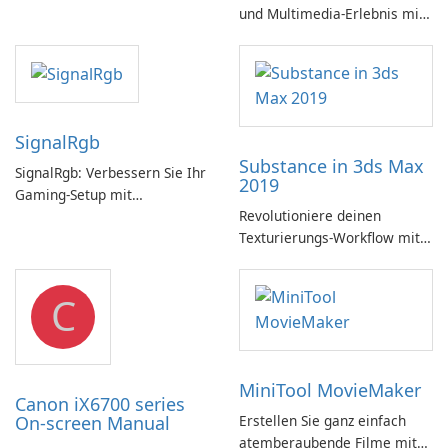
und Multimedia-Erlebnis mit
dem Microsoft DirectX SDK!
SignalRgb
Substance in 3ds Max
SignalRgb: Verbessern Sie Ihr
2019
Gaming-Setup mit
Revolutioniere deinen
beeindruckenden RGB-
Texturierungs-Workflow mit
Effekten
Substance in 3ds Max 2019!
C
MiniTool MovieMaker
Canon iX6700 series
On-screen Manual
Erstellen Sie ganz einfach
atemberaubende Filme mit