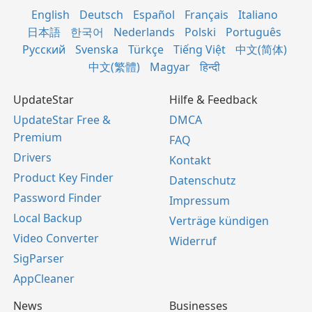
English
Deutsch
Español
Français
Italiano
日本語
한국어
Nederlands
Polski
Português
Русский
Svenska
Türkçe
Tiếng Việt
中文(简体)
中文(繁體)
Magyar
हिन्दी
UpdateStar
Hilfe & Feedback
UpdateStar Free &
DMCA
Premium
FAQ
Drivers
Kontakt
Product Key Finder
Datenschutz
Password Finder
Impressum
Local Backup
Verträge kündigen
Video Converter
Widerruf
SigParser
AppCleaner
News
Businesses