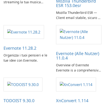
Mozilla Thunderbird
streaming la tua musica
ESR 153.0esr
preferita con Spotify.
Mozilla Thunderbird ESR —
Client email stabile, sicuro e
pronto per le imprese
Evernote 11.28.2
Evernote (Alle Nutzer)
Organizza i tuoi pensieri e le
11.0.4
tue idee con Evernote.
Overview of Evernote
Evernote is a comprehensive
note-taking and organization
software designed to help
users capture, organize, and
access information across
multiple devices.
TODOIST 9.30.0
XnConvert 1.114