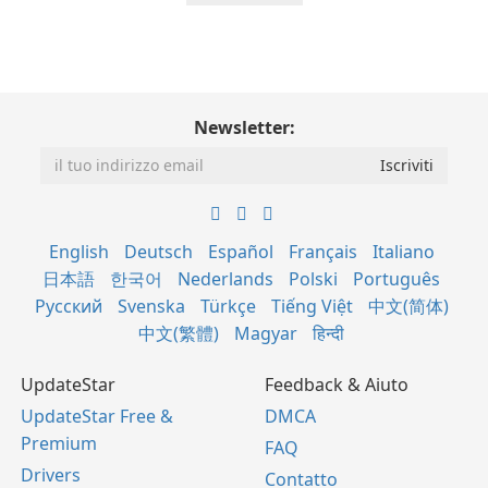
Newsletter:
English
Deutsch
Español
Français
Italiano
日本語
한국어
Nederlands
Polski
Português
Русский
Svenska
Türkçe
Tiếng Việt
中文(简体)
中文(繁體)
Magyar
हिन्दी
UpdateStar
Feedback & Aiuto
UpdateStar Free &
DMCA
Premium
FAQ
Drivers
Contatto