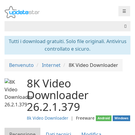
☰
Tutti i download gratuiti. Solo file originali. Antivirus
controllato e sicuro.
Benvenuto
Internet
8K Video Downloader
8K Video
Downloader
26.2.1.379
8k Video Downloader
❘
Freeware
Android
Windows
Recensione
Dati tecnici
Modifica