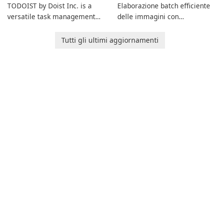
TODOIST by Doist Inc. is a
Elaborazione batch efficiente
versatile task management
delle immagini con
tool designed to help
XnConvert
individuals and teams
Tutti gli ultimi aggiornamenti
organize their work and
increase productivity.